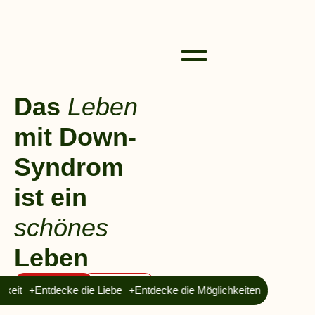
Das
Leben
mit Down-
Syndrom
ist ein
schönes
Leben
Beratung
Kontakt
ichkeit
Entdecke die Liebe
Entdecke die Möglichkeiten
Entdec