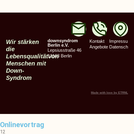
downsyndrom
Wir stärken
Kontakt
Impressum
Berlin e.V.
Angebote
Datenschut
die
Lepsiusstraße 46
Lebensqualität
von
12163 Berlin
Menschen mit
Down-
Syndrom
Made with love by ETRNL
Onlinevortrag
12